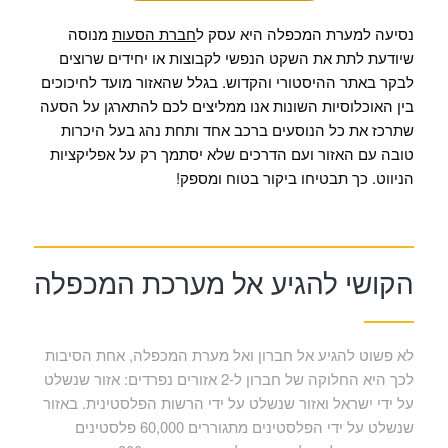
נסיעה למערת המכפלה היא עסק ל
חברת הסעות
מנוסה
שיודעת לתת את השקט הנפשי לקבוצות או יחידים שרוצים
לבקר באתר ההיסטורי והקדוש. בגלל שהאזור מועד לחיכוכים
בין האוכלוסיות השונות אנו ממליצים לכם להתארגן על הסעה
שתרכז את כל הנוסעים ברכב אחד ותחת נהג בעל היכרות
טובה עם האזור ועם הדרכים שלא יסתמך רק על אפליקציות
הניווט. כך תבטיחו ביקור בטוח ומספק!
הקושי להגיע אל מערכת המכפלה
לא פשוט להגיע אל חברון ואל מערת המכפלה, אחת הסיבות
לכך היא החלוקה של חברון ל-2 אזורים נפרדים: אזור שנשלט
על ידי ישראל ואזור שנשלט על ידי הרשות הפלסטינית. באזור
שנשלט על ידי הפלסטינים מתגוררים 60,000 פלסטינים