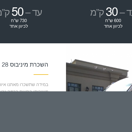
50
30
ד –
ק”מ
עד –
ק”מ
600 ש”ח
730 ש”ח
לכיוון אחד
לכיוון אחד
השכרת מיניבוס 28 מקומות – נוסעים ונהנים.
במידה שתשכרו מאתנו איווק
משירותי הסעות ברמה גבוה
נהגי החברה המנוסים והאדי
כל חלקי הארץ. הם יסיעו א
המשפחה או החברים, חתונה
החברה.