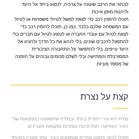
לבחור את הרכב שעונה על צרכיה, לנסוע ביחד אל היעד
וליהנות מזמן איכות.
תוכלו להזמין רכב כדי לצאת למשל לטיולי משפחות או לטיול
עם המשפחה שלכם בלבד. כמו כן, תוכלו להזמין רכב כדי
לצאת לטיול עם עובדי החברה או לנסוע לטיול עם חברים בלי
להתפצל לרכבים שונים, בלי לנהוג את כל הדרך ולהגיע אל
היעד עייפים, בלי להתפשר על התחבורה הציבורית
המסורבלת והמתישה ובלי לשלם סכומים גבוהים על הזמנה
של מספר מוניות.
קצת על נצרת
נצרת היא עיר ייחודית ביותר ובמידה שתשוטטו בסמטאות של
העיר העתיקה, תגלו פינות נסתרות ומקומות מעניינים.
תוכלו לבקר במגוון אתרים שנמצאים בעיר. אתר מעניין במיוחד