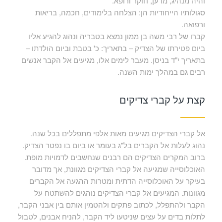
והיה מנהיג, מדען, חוקר ורופא.
סגולותיו הייחודיות הן: הצלחה בלימודים, חכמה, בריאות
ורפואה.
קברו של רבי משה בן ממון נמצא בטבריה ונהוג להגיע אליו
ביום פטירתו של הצדיק – בתאריך: כ' בטבת וביום הולדתו –
בתאריך י"ד בניסן. מעבר לימים אלו, מגיעים אל הקבר אנשים
רבים גם במהלך ימות השנה.
קצת על קברי צדיקים
אל קברי הצדיקים מגיעים מאות אלפי מתפללים בכל שנה.
נהוג לעלות אל הקברים בל"ג בעומר או ביום בו נפטר הצדיק.
ברוב המקרים הצדיקים הם רבנים שנחשבים לדמויות מופת.
האוכלוסייה שמגיעה אל קברי הצדיקים מגוונת, אך מדובר
בעיקר על האוכלוסייה הדתית ומטרות ההגעה אל הקברים
מגוונות. המגיעים אל קברי הצדיקים נוהגים להשתטח על
הקבר ולהתפלל, לכתוב פתקים ולהטמין אותם בין אבני הקבר,
לתלות בדים על עצים שניטעו ליד הקבר, להניח אבנים, לטבול