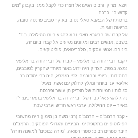
ויוצאי מרוקו ורבים הגיעו אל חצרו כדי לקבל ממנו בקבוק "מים
קדושים" וברכה.
ברכותיו של הבאבא סאלי נסובו בעיקר סביב פרנסה טובה,
בריאות וזוגיות.
אל קברו של הבאבא סאלי נהוג להגיע ביום ההילולה, ב-ד'
בשבט, אנשים רבים ומגוונים מגיעים אל קברו ביום זה,
ביניהם: אנשי עסקים, סלבריטאים, פוליטיקאים.
• קבר רבי יהודה בר אלעאי – קברו של רבי יהודה בר אלעאי
נמצא בצפת. הצדיק היה ידוע באור מיוחד שהקרין לסובבים,
בחסידותו, ביופי ובחוכמה. לפי הגמרא, היה רבי יהודה בר
אלעאי עני ביותר ונאלץ לחלוק עם אשתו מעיל.
סגולותיו המיוחדות של הצדיק הן עושר ופרנסה.
נהוג להגיע אל קברו של רבי יהודה בר אלעאי בתאריכים: י"ד
באייר – יום ההילולה, ערבי ראש חודש וערבי שבת.
• קבר הרמב"ם – הרמב"ם (רבי משה בן מימון) היה מחשובי
הפילוסופיים בתקופת ימי הביניים ומגדולי הפוסקים. הרמב"ם
חיבר ספרים רבים: ספרי רפואה, "מורה נבוכים" ו"משנה תורה"