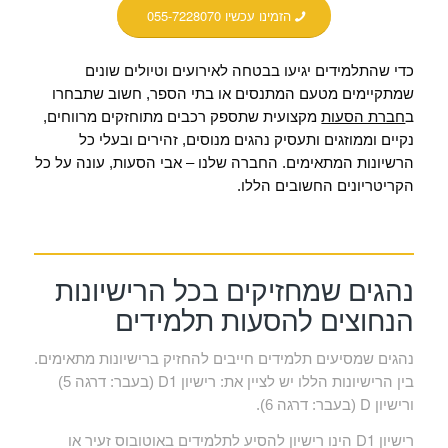
הזמינו עכשיו 055-7228070
כדי שהתלמידים יגיעו בבטחה לאירועים וטיולים שונים
שמתקיימים מטעם המתנסים או בתי הספר, חשוב שתבחרו
ב
חברת הסעות
מקצועית ש
תספק רכבים מתוחזקים מרווחים,
נקיים וממוזגים ותעסיק נהגים מנוסים, זהירים ובעלי כל
הרשיונות המתאימים. החברה שלנו – אבי הסעות, עונה על כל
הקריטריונים החשובים הללו.
נהגים שמחזיקים בכל הרישיונות
הנחוצים להסעות תלמידים
נהגים שמסיעים תלמידים חייבים להחזיק ברישיונות מתאימים.
D1
בין הרישיונות הללו יש לציין את: רישיון
(בעבר: דרגה 5)
D
ורישיון
(בעבר: דרגה 6).
D1
רישיון
הינו רישיון להסיע לתלמידים באוטובוס זעיר או